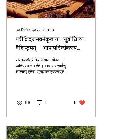
३० सितंबर: २०२५
∙
3
min
परीक्षिद्रामवर्मकृतायाः सुबोधिन्याः
वैशिष्ट्यम् । भाषापरिच्छेदस्य,
मुक्तावल्याः, दिनकरीव्याख्यानस्य
संस्कृतक्षेत्रे केरलीयानां योगदानं
तात्पर्यज्ञानार्थम् एवं प्रभादूषणार्थं
अतिप्रधानं वर्तते। भाषायाः सर्वासु
शाखासु एतेषां सुन्दरमनोहररसयुक्ताः
च श्रीपरीक्षिद्रामवर्मेण
युक्तयः प्रतिफलिताः इति
सुबोधिनीयं रचिता।
अस्माभिः...
99
1
5