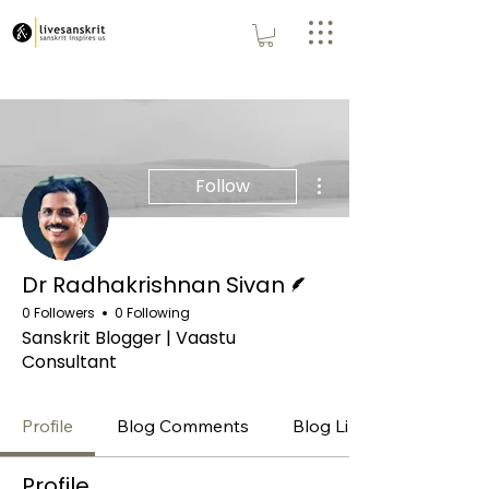
More actions
Follow
Writer
Dr Radhakrishnan Sivan
0 Followers
0 Following
Sanskrit Blogger | Vaastu
Consultant
Profile
Blog Comments
Blog Likes
Profile