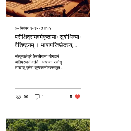
३० सितंबर: २०२५
∙
3
min
परीक्षिद्रामवर्मकृतायाः सुबोधिन्याः
वैशिष्ट्यम् । भाषापरिच्छेदस्य,
मुक्तावल्याः, दिनकरीव्याख्यानस्य
संस्कृतक्षेत्रे केरलीयानां योगदानं
तात्पर्यज्ञानार्थम् एवं प्रभादूषणार्थं
अतिप्रधानं वर्तते। भाषायाः सर्वासु
शाखासु एतेषां सुन्दरमनोहररसयुक्ताः
च श्रीपरीक्षिद्रामवर्मेण
युक्तयः प्रतिफलिताः इति
सुबोधिनीयं रचिता।
अस्माभिः...
99
1
5