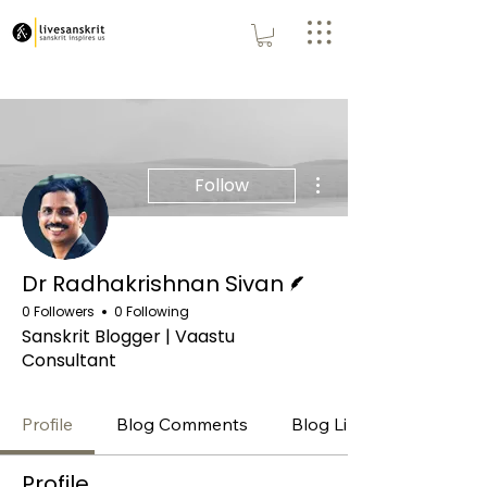
More actions
Follow
Writer
Dr Radhakrishnan Sivan
0 Followers
0 Following
Sanskrit Blogger | Vaastu
Consultant
Profile
Blog Comments
Blog Likes
Profile