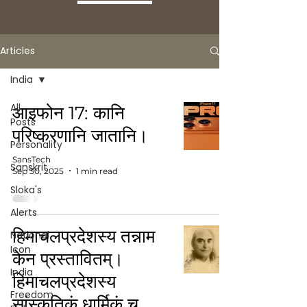
Articles
India
All
आइफोन 17: कानि
Posts
परिष्करणानि जातानि।
Personality
SansTech
Sanskrit
Sep 30, 2025
1 min read
Sloka's
Alerts
हिमाचलप्रदेशस्य तन्नाम
National
Icon
केन प्रस्तावितम्।
India
हिमाचलप्रदेशस्य
Freedom
सांस्कृतिकं धार्मिकं च