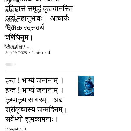
Fighter
इतिहासं समृद्धं कृतवानस्ति
Vaastu
अयं महानुभावः। आचार्यः
Vaastu
दिवाकारदत्तवर्यं
Vidya
परिचिनुम।
Nyaya
Education
Keshav Sharma
Sep 29, 2025
1 min read
हन्त ! भाग्यं जनानाम् ।
हन्त ! भाग्यं जनानाम् ।
कृष्णकृपासागरम्। अद्य
श्रीकृष्णस्य जन्मदिनम्।
सर्वेभ्यो शुभकामनाः।
Vinayak C B